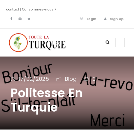
contact
|
Qui sommes-nous ?
Login
Sign Up
Login
Sign Up
17/02/2025
Blog
0
Politesse En
Turquie