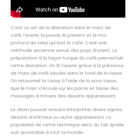
C’est un art de la divination dans le marc de
café, l’avenir, la passé, le présent et le moi
profond de celui qui boit le café. C’est une
méthode ancienne venue des pays d’orient. La
préparation à la façon turque du café permettait
cette divination. On lit l’avenir grâce à la présence
de marc de café laissée dans le fond de la tasse.
On retournait la tasse à l’aide de la sous tasse,
que le marc s’écoule sur les parois et laisse des
messages à travers des dessins apparaissant.
Le devin pouvait ensuite interpréter divers signes,
dessins d’animaux ou autre apparaissant. La
popularité de cette technique vient du fait qu’elle
soit accessible à tout la monde.