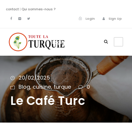
contact
|
Qui sommes-nous ?
Login
Sign Up
Login
Sign Up
20/02/2025
Blog
,
cuisine
,
turque
0
Le Café Turc