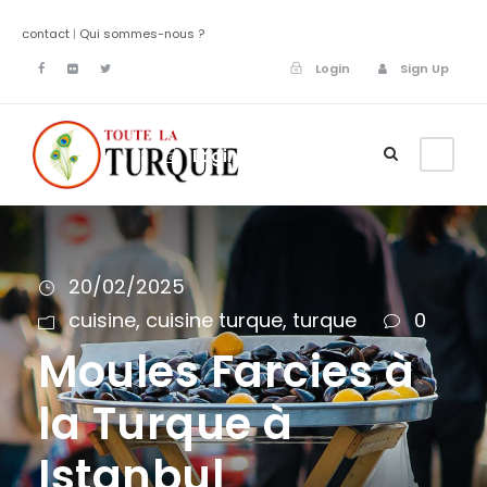
contact
|
Qui sommes-nous ?
Login
Sign Up
Login
Sign Up
20/02/2025
cuisine
,
cuisine turque
,
turque
0
Moules Farcies à
la Turque à
Istanbul