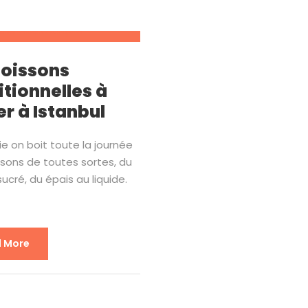
Boissons
itionnelles à
er à Istanbul
ie on boit toute la journée
sons de toutes sortes, du
sucré, du épais au liquide.
 More