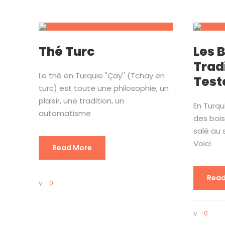
Thé Turc
Les 
Trad
Le thé en Turquie "Çay'' (Tchay en
Test
turc) est toute une philosophie, un
plaisir, une tradition, un
En Turqu
automatisme
des bois
salé au 
Voici
Read More
Read
0
0