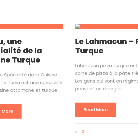
u, une
Le Lahmacun – 
alité de la
Turque
ine Turque
Lahmacun pizza turque est
sorte de pizza à la pâte trè
e Spécialité de la Cuisine
Les gens qui sont en régim
 Le Tursu est une spécialité
peuvent en manger
isine ottomane et turque
Read More
 More
0