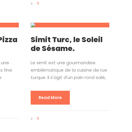
0
Pizza
Simit Turc, le Soleil
de Sésame.
 une
Le simit est une gourmandise
s fine.
emblématique de la cuisine de rue
e
turque. Il s'agit d'un pain rond salé,
Read More
0