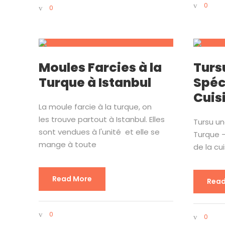
0
0
Moules Farcies à la
Turs
Turque à Istanbul
Spéci
Cuis
La moule farcie à la turque, on
les trouve partout à Istanbul. Elles
Tursu un
sont vendues à l'unité et elle se
Turque -
mange à toute
de la cu
Read More
Read
0
0