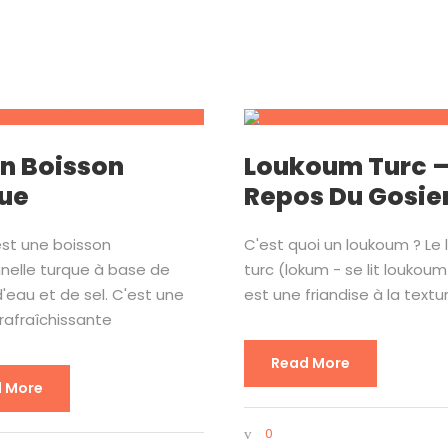
n Boisson
Loukoum Turc 
ue
Repos Du Gosie
est une boisson
C'est quoi un loukoum ? Le
nnelle turque à base de
turc (lokum - se lit loukoum
d'eau et de sel. C'est une
est une friandise à la textu
rafraîchissante
Read More
 More
0