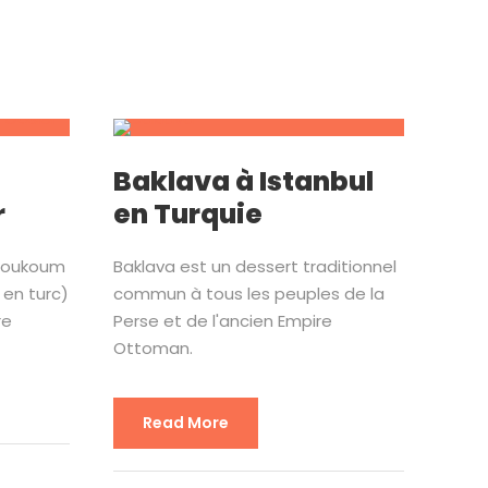
–
Baklava à Istanbul
r
en Turquie
 loukoum
Baklava est un dessert traditionnel
 en turc)
commun à tous les peuples de la
re
Perse et de l'ancien Empire
Ottoman.
Read More