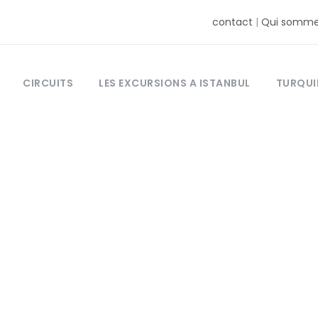
contact
|
Qui somme
CIRCUITS
LES EXCURSIONS A ISTANBUL
TURQUI
Category
cuisine turque