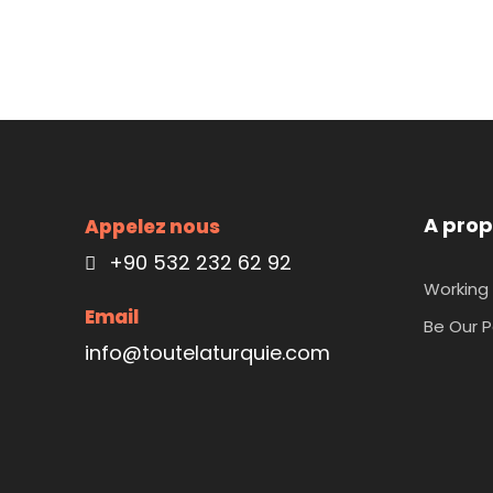
A prop
Appelez nous
+90 532 232 62 92
Working 
Email
Be Our P
info@toutelaturquie.com