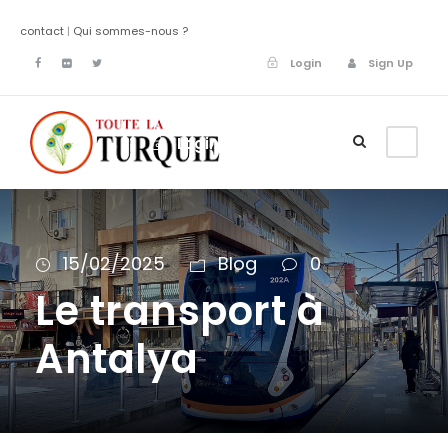
contact
|
Qui sommes-nous ?
Login
Sign Up
Login
Sign Up
15/02/2025
Blog
0
Le transport à
Antalya