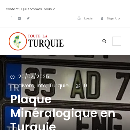
contact
|
Qui sommes-nous ?
Login
Sign Up
Login
Sign Up
20/02/2025
divers
,
info
,
Turquie
0
Plaque
Minéralogique en
Turquie