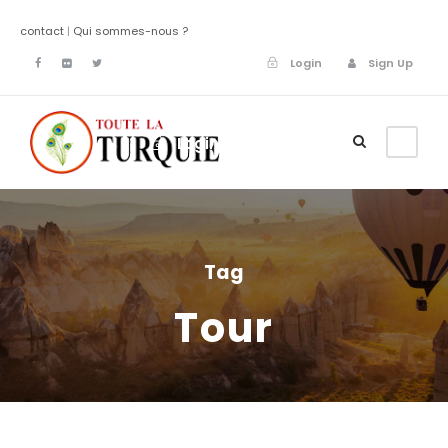
contact
|
Qui sommes-nous ?
Login
Sign Up
Login
Sign Up
Tag
Tour