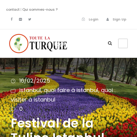
contact
|
Qui sommes-nous ?
Login
Sign Up
Login
Sign Up
16/02/2025
istanbul
,
quoi faire à istanbul
,
quoi
visiter à istanbul
0
Festival de la