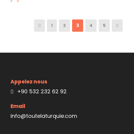
0
1
2
3
4
5
Appelez nous
+90 532 232 62 92
Email
info@toutelaturquie.com